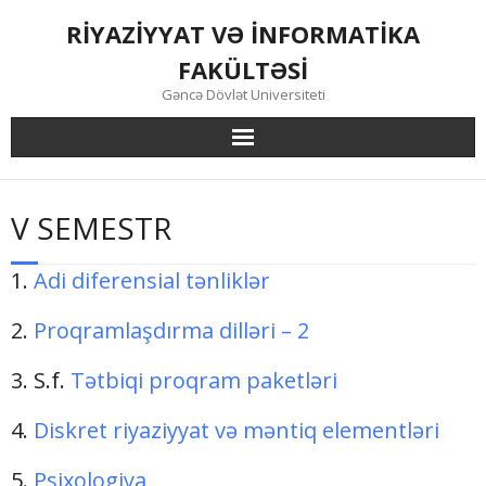
Skip
RİYAZİYYAT VƏ İNFORMATİKA
to
content
FAKÜLTƏSİ
Gəncə Dövlət Universiteti
V SEMESTR
1.
Adi diferensial tənliklər
2.
Proqramlaşdırma dilləri – 2
3. S.f.
Tətbiqi proqram paketləri
4.
Diskret riyaziyyat və məntiq elementləri
5.
Psixologiya