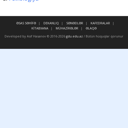
ƏSAS SƏHİFƏ
DEKANLIQ
SƏNƏDLƏR
KAFEDRALAR
KİTABXANA
MÜHAZİRƏLƏR
ƏLAQƏ
Developed by Asif Hasanov © 2016-
2026
gdu.edu.az
/ Bütün hüquqlar qorunur