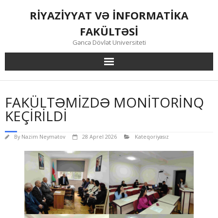
Skip
RİYAZİYYAT VƏ İNFORMATİKA
to
content
FAKÜLTƏSİ
Gəncə Dövlət Universiteti
FAKÜLTƏMIZDƏ MONITORINQ
KEÇIRILDI
By
Nazim Neymətov
28 Aprel 2026
Kateqoriyasız