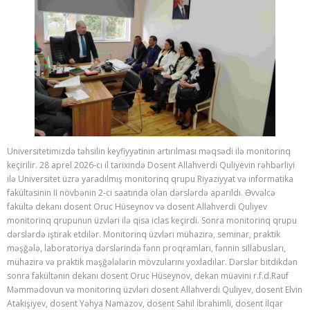
Universitetimizdə təhsilin keyfiyyətinin artırılması məqsədi ilə monitorinq
keçirilir. 28 aprel 2026-cı il tarixində Dosent Allahverdi Quliyevin rəhbərliyi
ilə Universitet üzrə yaradılmış monitorinq qrupu Riyaziyyat və informatika
fakültəsinin II növbənin 2-ci saatında olan dərslərdə aparıldı. Əvvəlcə
fakültə dekanı dosent Oruc Hüseynov və dosent Allahverdi Quliyev
monitorinq qrupunun üzvləri ilə qisa iclas keçirdi. Sonra monitorinq qrupu
dərslərdə iştirak etdilər. Monitorinq üzvləri mühazirə, seminar, praktik
məşğələ, laboratoriya dərslərində fənn proqramları, fənnin sillabusları,
mühazirə və praktik məşğələlərin mövzularını yoxladılar. Dərslər bitdikdən
sonra fakültənin dekanı dosent Oruc Hüseynov, dekan müavini r.f.d.Rauf
Məmmədovun və monitorinq üzvləri dosent Allahverdi Quliyev, dosent Elvin
Atakişiyev, dosent Yəhya Namazov, dosent Sahil İbrahimli, dosent İlqar