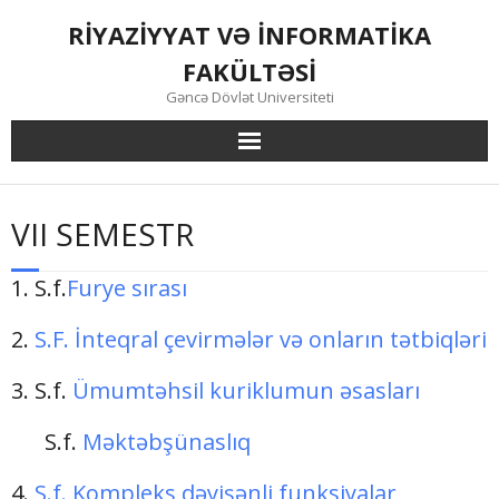
Skip
RİYAZİYYAT VƏ İNFORMATİKA
to
content
FAKÜLTƏSİ
Gəncə Dövlət Universiteti
VII SEMESTR
1. S.f.
Furye sırası
2.
S.F. İnteqral çevirmələr və onların tətbiqləri
3. S.f.
Ümumtəhsil kuriklumun əsasları
S.f.
Məktəbşünaslıq
4.
S.f. Kompleks dəyişənli funksiyalar