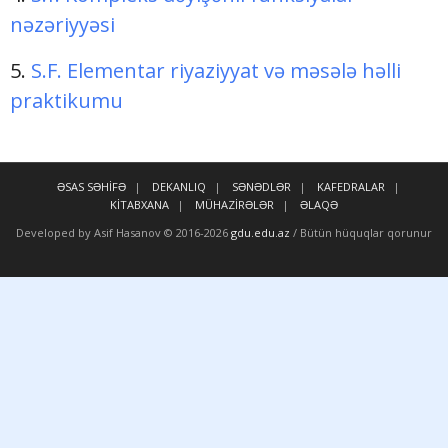
nəzəriyyəsi
5.
S.F. Elementar riyaziyyat və məsələ həlli
praktikumu
ƏSAS SƏHİFƏ
DEKANLIQ
SƏNƏDLƏR
KAFEDRALAR
KİTABXANA
MÜHAZİRƏLƏR
ƏLAQƏ
Developed by Asif Hasanov © 2016-
2026
gdu.edu.az
/ Bütün hüquqlar qorunur