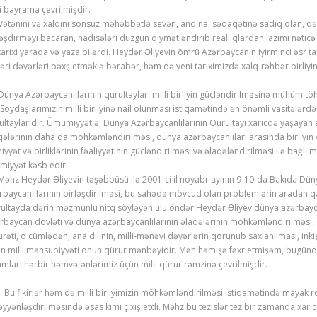
li bayrama çevrilmişdir.
ənini və xalqını sonsuz məhəbbətlə sevən, andına, sədaqətinə sadiq olan, qətiyy
ləşdirməyi bacaran, hadisələri düzgün qiymətləndirib reallıqlardan lazımi nəticə 
tarixi yarada və yaza bilərdi. Heydər Əliyevin ömrü Azərbaycanın iyirminci əsr tar
əri dəyərləri bəxş etməklə bərabər, həm də yeni tariximizdə xalq-rəhbər birliyin
ya Azərbaycanlılarının qurultayları milli birliyin gücləndirilməsinə mühüm töhf
daşlarımızın milli birliyinə nail olunması istiqamətində ən önəmli vasitələrdən
ultaylarıdır. Ümumiyyətlə, Dünya Azərbaycanlılarının Qurultayı xaricdə yaşayan 
qələrinin daha da möhkəmləndirilməsi, dünya azərbaycanlıları arasında birliyin
iyyət və birliklərinin fəaliyyətinin gücləndirilməsi və əlaqələndirilməsi ilə bağl
miyyət kəsb edir.
z Heydər Əliyevin təşəbbüsü ilə 2001-ci il noyabr ayının 9-10-da Bakıda Dünya 
rbaycanlılarının birləşdirilməsi, bu sahədə mövcud olan problemlərin aradan q
ultayda dərin məzmunlu nitq söyləyən ulu öndər Heydər Əliyev dünya azərbaycanlıl
rbaycan dövləti və dünya azərbaycanlılarının əlaqələrinin möhkəmləndirilməsi, q
urəti, o cümlədən, ana dilinin, milli-mənəvi dəyərlərin qorunub saxlanılması, inkişa
n milli mənsubiyyəti onun qürur mənbəyidir. Mən həmişə fəxr etmişəm, bugünd
amları hərbir həmvətənlərimiz üçün milli qürur rəmzinə çevrilmişdir.
fikirlər həm də milli birliyimizin möhkəmləndirilməsi istiqamətində mayak rol
yyənləşdirilməsində əsas kimi çıxış etdi. Məhz bu tezislər tez bir zamanda xari