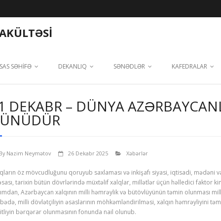
FAKÜLTƏSİ
SAS SƏHİFƏ
DEKANLIQ
SƏNƏDLƏR
KAFEDRALAR
1 DEKABR – DÜNYA AZƏRBAYCAN
ÜNÜDÜR
By
Nazim Neymətov
26 Dekabr 2025
Xəbərlər
qların öz mövcudluğunu qoruyub saxlaması və inkişafı siyasi, iqtisadi, mədəni və 
əsası, tarixin bütün dövrlərində müxtəlif xalqlar, millətlər üçün həlledici faktor ki
ımdan, Azərbaycan xalqının milli həmrəylik və bütövlüyünün təmin olunması milli i
bədə, milli dövlətçiliyin əsaslarının möhkəmləndirilməsi, xalqın həmrəyliyini təm
itliyin bərqərar olunmasının fonunda nail olunub.