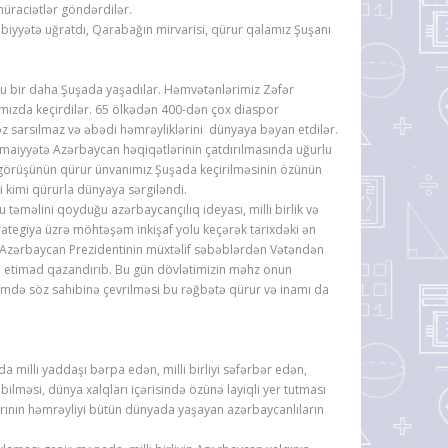
 müraciətlər göndərdilər.
biyyətə uğratdı, Qarabağın mirvarisi, qürur qalamız Şuşanı
nu bir daha Şuşada yaşadılar. Həmvətənlərimiz Zəfər
tımızda keçirdilər. 65 ölkədən 400-dən çox diaspor
öz sarsılmaz və əbədi həmrəyliklərini dünyaya bəyan etdilər.
timaiyyətə Azərbaycan həqiqətlərinin çatdırılmasında uğurlu
görüşünün qürur ünvanımız Şuşada keçirilməsinin özünün
i kimi qürurla dünyaya sərgiləndi.
təməlini qoyduğu azərbaycançılıq ideyası, milli birlik və
rategiya üzrə möhtəşəm inkişaf yolu keçərək tarixdəki ən
. Azərbaycan Prezidentinin müxtəlif səbəblərdən Vətəndən
 etimad qazandırıb. Bu gün dövlətimizin məhz onun
əmdə söz sahibinə çevrilməsi bu rəğbətə qürur və inamı da
a milli yaddaşı bərpa edən, milli birliyi səfərbər edən,
 bilməsi, dünya xalqları içərisində özünə layiqli yer tutması
arının həmrəyliyi bütün dünyada yaşayan azərbaycanlıların