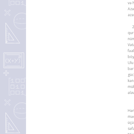
və 
Azə
aza
202
qur
nüm
Vət
fəa
böy
Ulu
bər
güc
kən
mük
əla
Qüd
Həm
məq
üçü
səf