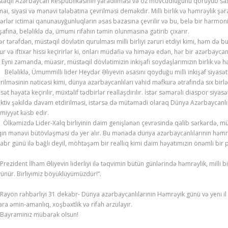
təqil Azərbaycan Respublikasının yaradılması və öz mövcudluğunu qoruyub saxla
imai, siyasi və mənəvi tələbatına çevrilməsi deməkdir. Milli birlik və həmrəylik 
ərlər ictimai qanunauyğunluqların əsas bazasına çevrilir və bu, belə bir harmonik
işafına, beləliklə də, ümumi rifahın təmin olunmasına gətirib çıxarır.
ər tərəfdən, müstəqil dövlətin qurulması milli birliyi zəruri etdiyi kimi, həm də b
ur və iftixar hissi keçirirlər ki, onları müdafiə və himayə edən, hər bir azərbayc
. Eyni zamanda, müasir, müstəqil dövlətimizin inkişafı soydaşlarımızın birlik 
əliklə, Ümummilli lider Heydər Əliyevin əsasını qoyduğu milli inkişaf siyasət
irilməsinin nəticəsi kimi, dünya azərbaycanlıları vahid məfkurə ətrafında sıx birl
asət həyata keçirilir, müxtəlif tədbirlər reallaşdırılır. İstər səmərəli diaspor siya
ektiv şəkildə davam etdirilməsi, istərsə də mütəmadi olaraq Dünya Azərbaycanlı
miyyət kəsb edir.
əmizdə Lider-Xalq birliyinin daim genişlənən çevrəsində qalib sərkərdə, mükə
qın mənəvi bütövləşməsi də yer alır. Bu mənada dünya azərbaycanlılarının həmrə
abr günü ilə bağlı deyil, möhtəşəm bir reallıq kimi daim həyatımızın önəmli bir p
zident İlham Əliyevin liderliyi ilə təqvimin bütün günlərində həmrəylik, milli b
ünür. Birliyimiz böyüklüyümüzdür!”.
on rəhbərliyi 31 dekabr- Dünya azərbaycanlılarının Həmrəyik günü və yeni il ba
ara əmin-amanlıq, xoşbəxtlik və rifah arzulayır.
ramınız mübarək olsun!