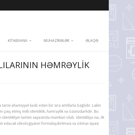
KİTABXANA
MÜHAZİRƏLƏR
ƏLAQƏ
LILARININ HƏMRƏYLIK
tarixi əhəmiyyət kəsb edən bir sıra amillərlə bağlıdır. Lakin
mi çıxış etmiş milli identiklik, həmrəylik və özünüdərkdir. Bu
dentikliyin təmini sayəsində mümkün olub. İdentikliyə isə, ilk
in edəcək ideologiyanın formalaşdırılması və ictimai-siyasi