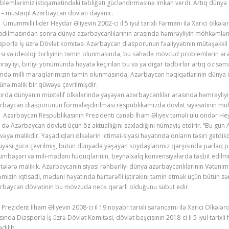
blemlərimiz istiqamətindəki təbliğatı gücləndirməsinə imkan verdi. Artıq dünya 
 – müstəqil Azərbaycan dövləti dayanır.
mmilli lider Heydər Əliyevin 2002-ci il 5 iyul tarixli Fərmanı ilə Xarici ölkələ
adılmasından sonra dünya azərbaycanlılarının arasında həmrəyliyin möhkəmlənd
sporla İş üzrə Dövlət komitəsi Azərbaycan diasporunun fəaliyyətinin mütəşəkkil 
asi və ideoloji birliyinin təmin olunmasında, bu sahədə mövcud problemlərin ar
rəyliyi, birliyi yönümündə həyata keçirilən bu və ya digər tədbirlər artıq öz səm
mdə milli maraqlarımızın təmin olunmasında, Azərbaycan həqiqətlərinin dünya ic
ünə malik bir qüwəyə çevrilmişdir.
ırda dünyanın müxtəlif ölkələrində yaşayan azərbaycanlılar arasında həmrəyliyin
rbaycan diasporunun formalaşdırılması respublikamızda dövlət siyasətinin mühü
rbaycan Respublikasının Prezidenti cənab İham Əliyev təməli ulu öndər Heydər
 də Azərbaycan dövləti üçün öz aktuallığını saxladığını nümayiş etdirir. “Bu gün
vəyə malikdir. Yaşadıqları ölkələrin ictimai-siyasi həyatında onların təsiri getdi
siyasi gücə çevrilmiş, bütün dünyada yaşayan soydaşlarımız qarşısında parlaq per
mbəşəri və mili-mədəni hüquqlarının, beynəlxalq konvensiyalarda təsbit edilmi
itələrə malikik. Azərbaycanın siyasi rəhbərliyi dünya azərbaycanlılarının Vətəni
əmizin iqtisadi, mədəni həyatında hərtərəfli iştirakını təmin etmək üçün bütün zər
rbaycan dövlətinin bu mövzuda necə qərarlı olduğunu sübut edir.
zident İlham Əliyevin 2008-ci il 19 noyabr tarixli sərəncamı ilə Xarici Ölkələr
sında Diasporla İş üzrə Dövlət Komitəsi, dövlət başçısının 2018-ci il 5 iyul tari
adılıb.