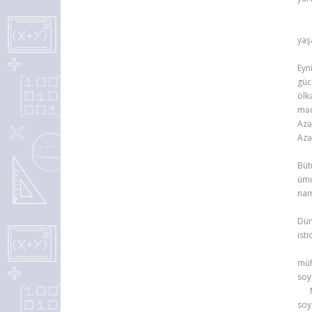
Dün
yaş
Eyn
güc
ölk
məd
Azə
Azə
Büt
ümu
nam
Dün
ist
Xal
müh
soy
Mil
soy