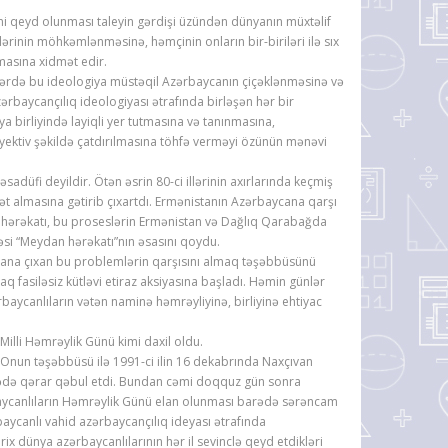
 qeyd olunması taleyin gərdişi üzündən dünyanın müxtəlif
ərinin möhkəmlənməsinə, həmçinin onların bir-biriləri ilə sıx
ılmasına xidmət edir.
ərdə bu ideologiya müstəqil Azərbaycanın çiçəklənməsinə və
ərbaycançılıq ideologiyası ətrafında birləşən hər bir
 birliyində layiqli yer tutmasına və tanınmasına,
byektiv şəkildə çatdırılmasına töhfə verməyi özünün mənəvi
i deyildir. Ötən əsrin 80-ci illərinin axırlarında keçmiş
t almasına gətirib çıxartdı. Ermənistanın Azərbaycana qarşı
ıq hərəkatı, bu proseslərin Ermənistan və Dağlıq Qarabağda
əsi “Meydan hərəkatı”nın əsasını qoydu.
ana çıxan bu problemlərin qarşısını almaq təşəbbüsünü
 fasiləsiz kütləvi etiraz aksiyasına başladı. Həmin günlər
baycanlıların vətən naminə həmrəyliyinə, birliyinə ehtiyac
Milli Həmrəylik Günü kimi daxil oldu.
 Onun təşəbbüsü ilə 1991-ci ilin 16 dekabrında Naxçıvan
barədə qərar qəbul etdi. Bundan cəmi doqquz gün sonra
ərbaycanlıların Həmrəylik Günü elan olunması barədə sərəncam
aycanlı vahid azərbaycançılıq ideyası ətrafında
ix dünya azərbaycanlılarının hər il sevinclə qeyd etdikləri