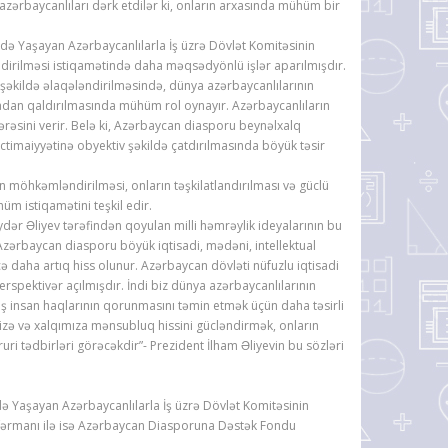
azərbaycanlıları dərk etdilər ki, onların arxasında mühüm bir
rdə Yaşayan Azərbaycanlılarla İş üzrə Dövlət Komitəsinin
irilməsi istiqamətində daha məqsədyönlü işlər aparılmışdır.
şəkildə əlaqələndirilməsində, dünya azərbaycanlılarının
adan qaldırılmasında mühüm rol oynayır. Azərbaycanlıların
ərəsini verir. Belə ki, Azərbaycan diasporu beynəlxalq
timaiyyətinə obyektiv şəkildə çatdırılmasında böyük təsir
 möhkəmləndirilməsi, onların təşkilatlandırılması və güclü
m istiqamətini teşkil edir.
 Əliyev tərəfindən qoyulan milli həmrəylik ideyalarının bu
 Azərbaycan diasporu böyük iqtisadi, mədəni, intellektual
kcə daha artıq hiss olunur. Azərbaycan dövləti nüfuzlu iqtisadi
spektivər açılmışdır. İndi biz dünya azərbaycanlılarının
ş insan haqlarının qorunmasını təmin etmək üçün daha təsirli
mizə və xalqımıza mənsubluq hissini gücləndirmək, onların
uri tədbirləri görəcəkdir”- Prezident İlham Əliyevin bu sözləri
də Yaşayan Azərbaycanlılarla İş üzrə Dövlət Komitəsinin
xli fərmanı ilə isə Azərbaycan Diasporuna Dəstək Fondu