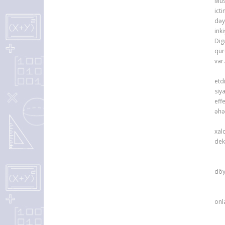
Müs
ict
dəy
ink
Dig
qür
var
Bel
etd
siy
eff
əhə
Ölk
xal
dek
Pre
döy
Ray
onl
Bay