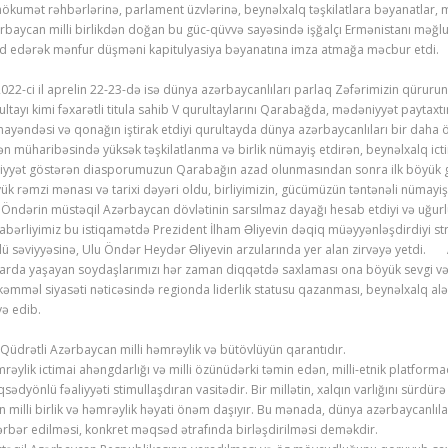
hökumət rəhbərlərinə, parlament üzvlərinə, beynəlxalq təşkilatlara bəyanatlar,
rbaycan milli birlikdən doğan bu güc-qüvvə sayəsində işğalçı Ermənistanı məğlu
d edərək mənfur düşməni kapitulyasiya bəyanatına imza atmağa məcbur etdi.
2-ci il aprelin 22-23-də isə dünya azərbaycanlıları parlaq Zəfərimizin qüruru
ultayı kimi fəxarətli titula sahib V qurultaylarını Qarabağda, mədəniyyət paytax
ayəndəsi və qonağın iştirak etdiyi qurultayda dünya azərbaycanlıları bir daha 
ən müharibəsində yüksək təşkilatlanma və birlik nümayiş etdirən, beynəlxalq ic
liyyət göstərən diasporumuzun Qarabağın azad olunmasından sonra ilk böyük 
ük rəmzi mənası və tarixi dəyəri oldu, birliyimizin, gücümüzün təntənəli nümayiş
 Öndərin müstəqil Azərbaycan dövlətinin sarsılmaz dayağı hesab etdiyi və uğurlu 
abərliyimiz bu istiqamətdə Prezident İlham Əliyevin dəqiq müəyyənləşdirdiyi st
lü səviyyəsinə, Ulu Öndər Heydər Əliyevin arzularında yer alan zirvəyə yetdi
arda yaşayan soydaşlarımızı hər zaman diqqətdə saxlaması ona böyük sevgi və
əmməl siyasəti nəticəsində regionda liderlik statusu qazanması, beynəlxalq al
və edib.
rətli Azərbaycan milli həmrəylik və bütövlüyün qarantıdır.
rəylik ictimai ahəngdarlığı və milli özünüdərki təmin edən, milli-etnik platformad
sədyönlü fəaliyyəti stimullaşdıran vasitədir. Bir millətin, xalqın varlığını sürdürə
n milli birlik və həmrəylik həyati önəm daşıyır. Bu mənada, dünya azərbaycanlıl
ərbər edilməsi, konkret məqsəd ətrafında birləşdirilməsi deməkdir.