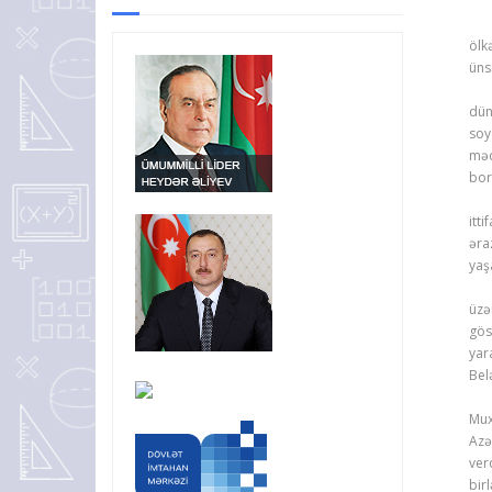
Hər
ölk
üns
Həm
dün
soy
məd
bo
Dün
itt
əra
yaş
Mos
üzə
gös
ya
Bel
Bu 
Mux
Azə
ver
bir