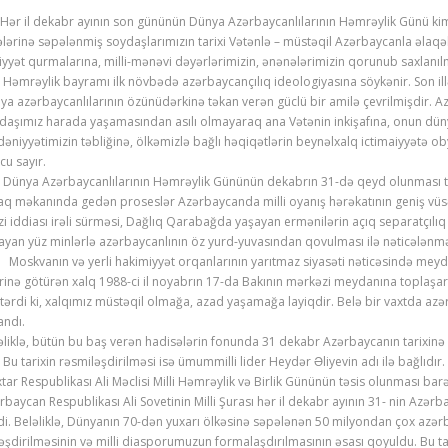
 il dekabr ayının son gününün Dünya Azərbaycanlılarının Həmrəylik Günü kimi
ələrinə səpələnmiş soydaşlarımızın tarixi Vətənlə – müstəqil Azərbaycanla əlaqəl
iyyət qurmalarına, milli-mənəvi dəyərlərimizin, ənənələrimizin qorunub saxlan
rəylik bayramı ilk növbədə azərbaycançılıq ideologiyasına söykənir. Son ill
ya azərbaycanlılarının özünüdərkinə təkan verən güclü bir amilə çevrilmişdir. Az
daşımız harada yaşamasından asılı olmayaraq ana Vətənin inkişafına, onun dünya
əniyyətimizin təbliğinə, ölkəmizlə bağlı həqiqətlərin beynəlxalq ictimaiyyətə o
rcu sayır.
ya Azərbaycanlılarının Həmrəylik Gününün dekabrın 31-də qeyd olunması təsadüf
ifaq məkanında gedən proseslər Azərbaycanda milli oyanış hərəkatının geniş vüsə
zi iddiası irəli sürməsi, Dağlıq Qarabağda yaşayan ermənilərin açıq separatçıl
ayan yüz minlərlə azərbaycanlının öz yurd-yuvasından qovulması ilə nəticələnm
kvanın və yerli hakimiyyət orqanlarının yarıtmaz siyasəti nəticəsində meyd
rinə götürən xalq 1988-ci il noyabrın 17-da Bakının mərkəzi meydanına toplaşaraq
tərdi ki, xalqımız müstəqil olmağa, azad yaşamağa layiqdir. Belə bir vaxtda azər
randı.
əliklə, bütün bu baş verən hadisələrin fonunda 31 dekabr Azərbaycanın tarixinə 
tarixin rəsmiləşdirilməsi isə ümummilli lider Heydər Əliyevin adı ilə bağlıdır.
tar Respublikası Ali Məclisi Milli Həmrəylik və Birlik Gününün təsis olunması 
rbaycan Respublikası Ali Sovetinin Milli Şurası hər il dekabr ayının 31- nin Az
di. Beləliklə, Dünyanın 70-dən yuxarı ölkəsinə səpələnən 50 milyondan çox azərb
ləşdirilməsinin və milli diasporumuzun formalaşdırılmasının əsası qoyuldu. Bu tar