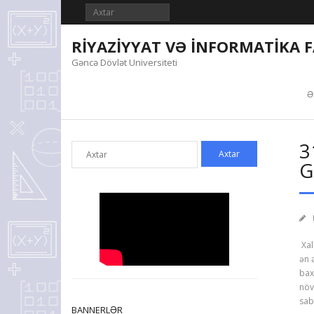
Skip
to
content
RİYAZİYYAT VƏ İNFORMATİKA 
Gəncə Dövlət Universiteti
Ə
3
G
Xal
ən 
bax
növ
sab
BANNERLƏR