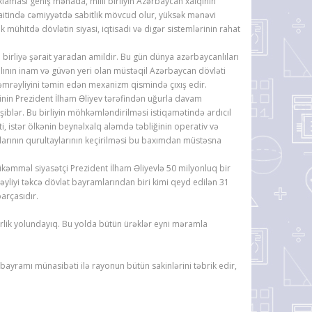
ması geniş mənada, milli birliyin Azərbaycan xalqının
şəraitində cəmiyyətdə sabitlik mövcud olur, yüksək mənəvi
 mühitdə dövlətin siyasi, iqtisadi və digər sistemlərinin rahat
u birliyə şərait yaradan amildir. Bu gün dünya azərbaycanlıları
anlının inam və güvən yeri olan müstəqil Azərbaycan dövləti
və həmrəyliyini təmin edən mexanizm qismində çıxış edir.
inin Prezident İlham Əliyev tərəfindən uğurla davam
əşiblər. Bu birliyin möhkəmləndirilməsi istiqamətində ardıcıl
səti, istər ölkənin beynəlxalq aləmdə təbliğinin operativ və
larının qurultaylarının keçirilməsi bu baxımdan müstəsna
mməl siyasətçi Prezident İlham Əliyevlə 50 milyonluq bir
yliyi təkcə dövlət bayramlarından biri kimi qeyd edilən 31
arçasıdır.
irlik yolundayıq. Bu yolda bütün ürəklər eyni məramla
yramı münasibəti ilə rayonun bütün sakinlərini təbrik edir,