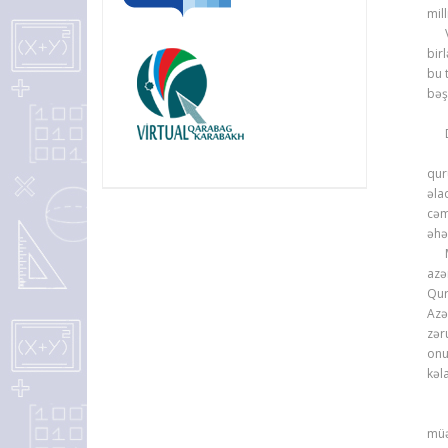
mil
Vət
bir
bu 
bəş
Dün
Soy
qur
əla
cəm
əhə
Məh
azə
Qur
Azə
zər
onu
kəl
Bu 
müə