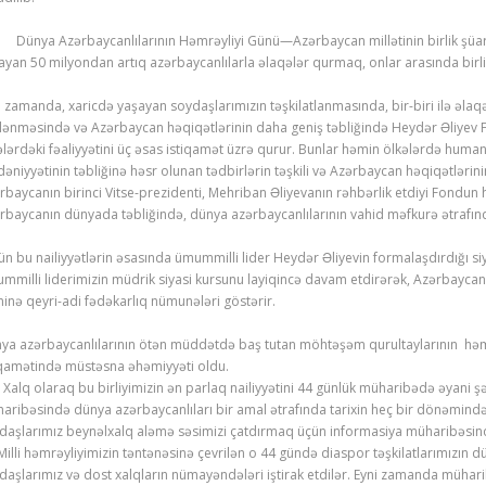
ya Azərbaycanlılarının Həmrəyliyi Günü—Azərbaycan millətinin birlik şüarın
ayan 50 milyondan artıq azərbaycanlılarla əlaqələr qurmaq, onlar arasında bir
i zamanda, xaricdə yaşayan soydaşlarımızın təşkilatlanmasında, bir-biri ilə əla
lənməsində və Azərbaycan həqiqətlərinin daha geniş təbliğində Heydər Əliyev Fo
ələrdəki fəaliyyətini üç əsas istiqamət üzrə qurur. Bunlar həmin ölkələrdə human
əniyyətinin təbliğinə həsr olunan tədbirlərin təşkili və Azərbaycan həqiqətlərinin
rbaycanın birinci Vitse-prezidenti, Mehriban Əliyevanın rəhbərlik etdiyi Fondun 
rbaycanın dünyada təbliğində, dünya azərbaycanlılarının vahid məfkurə ətra
ün bu nailiyyətlərin əsasında ümummilli lider Heydər Əliyevin formalaşdırdığı s
mmilli liderimizin müdrik siyasi kursunu layiqincə davam etdirərək, Azərbaycanın
inə qeyri-adi fədəkarlıq nümunələri göstərir.
ya azərbaycanlılarının ötən müddətdə baş tutan möhtəşəm qurultaylarının həmr
iqamətində müstəsna əhəmiyyəti oldu.
q olaraq bu birliyimizin ən parlaq nailiyyətini 44 günlük müharibədə əyani şək
aribəsində dünya azərbaycanlıları bir amal ətrafında tarixin heç bir dönəmində
daşlarımız beynəlxalq aləmə səsimizi çatdırmaq üçün informasiya müharibəsi
li həmrəyliyimizin təntənəsinə çevrilən o 44 gündə diaspor təşkilatlarımızın dü
daşlarımız və dost xalqların nümayəndələri iştirak etdilər. Eyni zamanda müharib