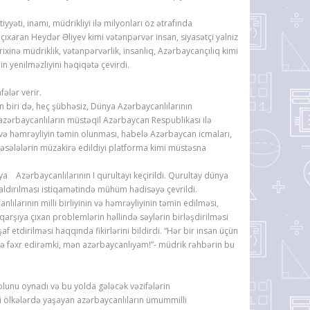
əti, inamı, müdrikliyi ilə milyonları öz ətrafında
çıxaran Heydər Əliyev kimi vətənpərvər insan, siyasətçi yalnız
ixinə müdriklik, vətənpərvərlik, insanlıq, Azərbaycançılıq kimi
in yenilməzliyini həqiqətə çevirdi.
ələr verir.
 biri də, heç şübhəsiz, Dünya Azərbaycanlılarının
azərbaycanlıların müstəqil Azərbaycan Respublikası ilə
 və həmrəyliyin təmin olunması, habelə Azərbaycan icmaları,
ı məsələlərin müzakirə edildiyi platforma kimi müstəsna
Azərbaycanlılarının I qurultayı keçirildi. Qurultay dünya
aldırılması istiqamətində mühüm hadisəyə çevrildi.
arının milli birliyinin və həmrəyliyinin təmin edilməsi,
arşıya çıxan problemlərin həllində səylərin birləşdirilməsi
f etdirilməsi haqqında fikirlərini bildirdi. “Hər bir insan üçün
ə fəxr edirəmki, mən azərbaycanlıyam!”- müdrik rəhbərin bu
unu oynadı və bu yolda gələcək vəzifələrin
ci ölkələrdə yaşayan azərbaycanlıların ümummilli