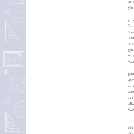
pro
güc
Ümu
yar
Dia
siy
həm
alə
güc
Haz
Azə
Azə
gün
qüv
və 
ümu
vas
ölk
Azə
Pre
əsa
yar