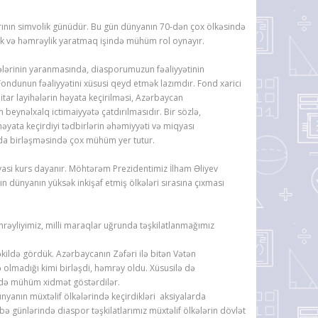
ın simvolik günüdür. Bu gün dünyanın 70-dən çox ölkəsində
lik və həmrəylik yaratmaq işində mühüm rol oynayır.
qələrinin yaranmasında, diasporumuzun fəaliyyətinin
ndunun fəaliyyətini xüsusi qeyd etmək lazımdır. Fond xarici
itar layihələrin həyata keçirilməsi, Azərbaycan
 beynəlxalq ictimaiyyətə çatdırılmasıdır. Bir sözlə,
həyata keçirdiyi tədbirlərin əhəmiyyəti və miqyası
fında birləşməsində çox mühüm yer tutur.
iyasi kurs dayanır. Möhtərəm Prezidentimiz İlham Əliyev
 dünyanın yüksək inkişaf etmiş ölkələri sırasına çıxması
əyliyimiz, milli maraqlar uğrunda təşkilatlanmağımız
ildə gördük. Azərbaycanın Zəfəri ilə bitən Vətən
 olmadığı kimi birləşdi, həmrəy oldu. Xüsusilə də
ndə mühüm xidmət göstərdilər.
nyanın müxtəlif ölkələrində keçirdikləri aksiyalarda
ə günlərində diaspor təşkilatlarımız müxtəlif ölkələrin dövlət